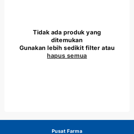
a
t
e
g
Tidak ada produk yang
ditemukan
o
Gunakan lebih sedikit filter atau
r
hapus semua
i
:
Pusat Farma