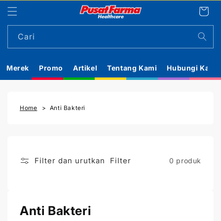
Langsung
Keranj
ke
konten
Cari
Merek
Promo
Artikel
Tentang Kami
Hubungi Kami
Home
Anti Bakteri
Filter dan urutkan
Filter
0 produk
K
Anti Bakteri